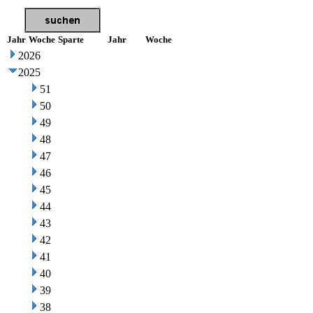
Jahr
Woche
Sparte
Jahr
Woche
2026
2025
51
50
49
48
47
46
45
44
43
42
41
40
39
38