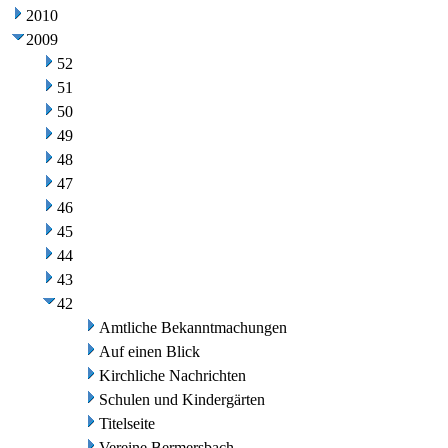
2010
2009
52
51
50
49
48
47
46
45
44
43
42
Amtliche Bekanntmachungen
Auf einen Blick
Kirchliche Nachrichten
Schulen und Kindergärten
Titelseite
Vereine Bermersbach