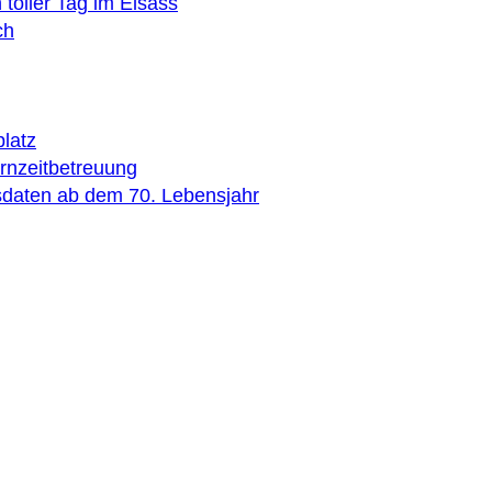
toller Tag im Elsass
ch
latz
rnzeitbetreuung
sdaten ab dem 70. Lebensjahr