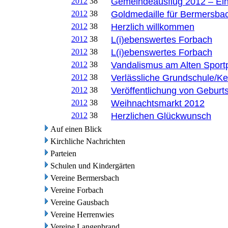
2012
38
Gemeindeausflug 2012 – Ein 
2012
38
Goldmedaille für Bermersba
2012
38
Herzlich willkommen
2012
38
L(i)ebenswertes Forbach
2012
38
L(i)ebenswertes Forbach
2012
38
Vandalismus am Alten Sportp
2012
38
Verlässliche Grundschule/Ke
2012
38
Veröffentlichung von Geburt
2012
38
Weihnachtsmarkt 2012
2012
38
Herzlichen Glückwunsch
Auf einen Blick
Kirchliche Nachrichten
Parteien
Schulen und Kindergärten
Vereine Bermersbach
Vereine Forbach
Vereine Gausbach
Vereine Herrenwies
Vereine Langenbrand