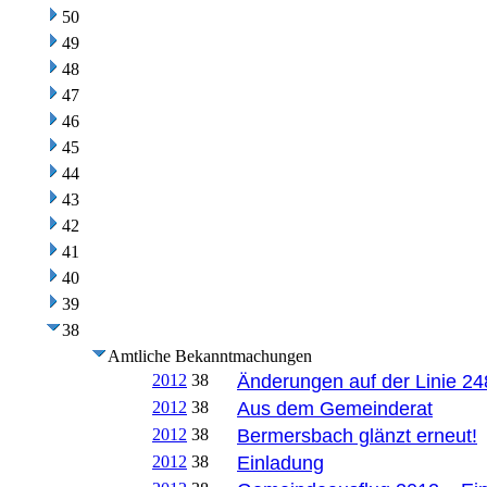
50
49
48
47
46
45
44
43
42
41
40
39
38
Amtliche Bekanntmachungen
2012
38
Änderungen auf der Linie 24
2012
38
Aus dem Gemeinderat
2012
38
Bermersbach glänzt erneut!
2012
38
Einladung