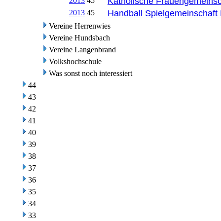
2013
45
Katholische Frauengemeins
2013
45
Handball Spielgemeinschaf
Vereine Herrenwies
Vereine Hundsbach
Vereine Langenbrand
Volkshochschule
Was sonst noch interessiert
44
43
42
41
40
39
38
37
36
35
34
33