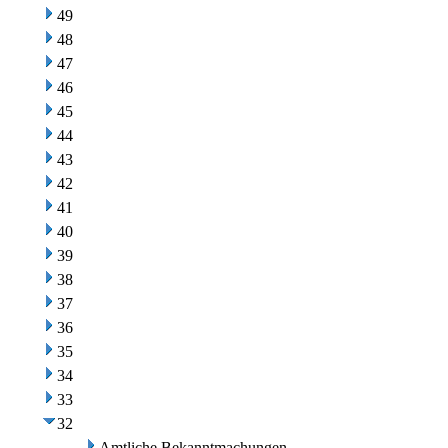
49
48
47
46
45
44
43
42
41
40
39
38
37
36
35
34
33
32
Amtliche Bekanntmachungen