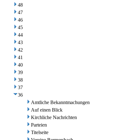
48
47
46
45
44
43
42
41
40
39
38
37
36
Amtliche Bekanntmachungen
Auf einen Blick
Kirchliche Nachrichten
Parteien
Titelseite
Vereine Bermersbach