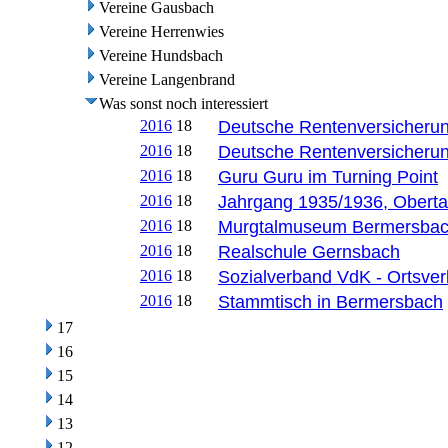
Vereine Gausbach
Vereine Herrenwies
Vereine Hundsbach
Vereine Langenbrand
Was sonst noch interessiert
2016
18
Deutsche Rentenversicheru
2016
18
Deutsche Rentenversicheru
2016
18
Guru Guru im Turning Point
2016
18
Jahrgang 1935/1936, Oberta
2016
18
Murgtalmuseum Bermersba
2016
18
Realschule Gernsbach
2016
18
Sozialverband VdK - Ortsve
2016
18
Stammtisch in Bermersbach
17
16
15
14
13
12