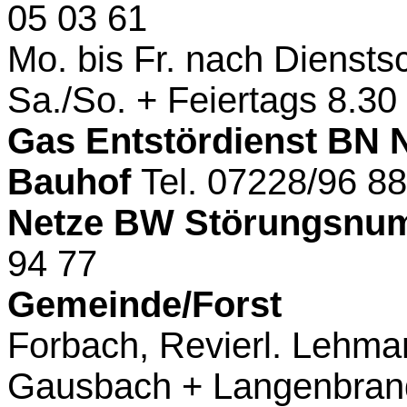
05 03 61
Mo. bis Fr. nach Diensts
Sa./So. + Feiertags 8.30
Gas Entstördienst BN 
Bauhof
Tel. 07228/96 8
Netze BW Störungsnu
94 77
Gemeinde/Forst
Forbach, Revierl. Lehm
Gausbach + Langenbrand