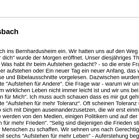
sbach
h ins Bernhardusheim ein. Wir hatten uns auf den Weg 
 dich" wurde der Morgen eröffnet. Unser diesjähriges T
t. Was habt ihr beim Aufstehen gedacht? - so die erste 
der aufstehen oder Ein neuer Tag ein neuer Anfang, das
e und Bibelausschnitte vorgelesen. Dazwischen wurden
ete "Aufstehen für Andere". Die Frage war - warum wir un
m wirklichen Leben nicht immer leicht ist und wir uns b
ehen für Mich". Ich muss auch schauen dass es mir gut ge
te "Aufstehen für mehr Toleranz". Oft scheinen Toleranz
 sich mit Dingen auseinanderzusetzen, die wir erst einm
le werden von den Medien, einigen Politikern und auf der
ür mehr Frieden". "Selig sind diejenigen die Frieden st
r Menschen zu schaffen. Wir sehnen uns nach Gerechtigk
il sechs "Aufstehen für mehr Leben" - Auferstehung beg