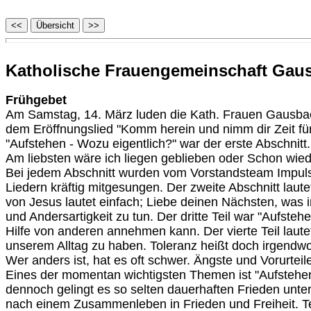
Katholische Frauengemeinschaft Gau
Frühgebet
Am Samstag, 14. März luden die Kath. Frauen Gausbac
dem Eröffnungslied "Komm herein und nimm dir Zeit für
"Aufstehen - Wozu eigentlich?" war der erste Abschnit
Am liebsten wäre ich liegen geblieben oder Schon wie
Bei jedem Abschnitt wurden vom Vorstandsteam Impuls
Liedern kräftig mitgesungen. Der zweite Abschnitt laut
von Jesus lautet einfach; Liebe deinen Nächsten, was i
und Andersartigkeit zu tun. Der dritte Teil war "Aufst
Hilfe von anderen annehmen kann. Der vierte Teil laute
unserem Alltag zu haben. Toleranz heißt doch irgendwo
Wer anders ist, hat es oft schwer. Ängste und Vorurtei
Eines der momentan wichtigsten Themen ist "Aufstehen f
dennoch gelingt es so selten dauerhaften Frieden unte
nach einem Zusammenleben in Frieden und Freiheit. Te