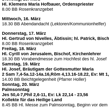
Hl. Klemens Maria Hofbauer, Ordenspriester
8.00
BB
Rosenkranzgebet
Mittwoch, 16. März
18.30
BB
Abendandacht (Lektoren/Kommunionhelfer)
Donnerstag, 17. März
Hl. Gertrud von Nivelles, Äbtissin; hl. Patrick, Bis
8.00
BB
Rosenkranzgebet
Freitag, 18. März
Hl. Cyrill von Jerusalem, Bischof, Kirchenlehrer
18.30
BB
Vorabendmesse zum Hochfest des hl. Josef
Samstag, 19. März
Hl. Josef, Bräutigam der Gottesmutter Maria
2 Sam 7,4-5a.12-14a.16,Röm 4,13.16-18.22, Ev: Mt 1
14.00
BB
Beichtgelegenheit (Pfarrer Holler)
Sonntag, 20. März
Palmsonntag
Jes 50,4-7,Phil 2,6-11, Ev: Lk 22,14 - 23,56
Kollekte für das Heilige Land
8.45
BB
Hl. Messe zum Palmsonntag, Beginn vor dem 