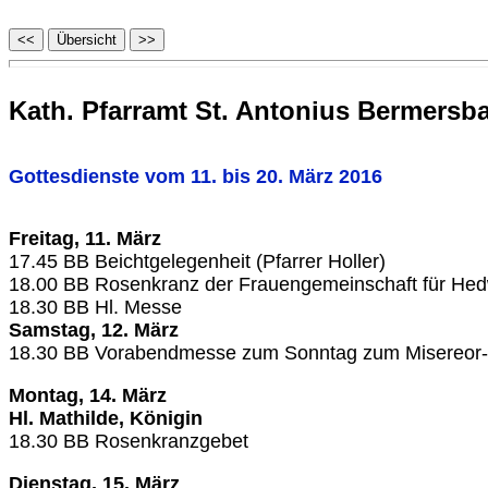
Kath. Pfarramt St. Antonius Bermersb
Gottesdienste vom 11. bis 20. März 2016
Freitag, 11. März
17.45
BB
Beichtgelegenheit (Pfarrer Holler)
18.00
BB
Rosenkranz der Frauengemeinschaft für Hed
18.30
BB
Hl. Messe
Samstag, 12. März
18.30
BB
Vorabendmesse zum Sonntag zum Misereor-So
Montag, 14. März
Hl. Mathilde, Königin
18.30
BB
Rosenkranzgebet
Dienstag, 15. März