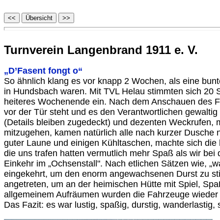
Turnverein Langenbrand 1911 e. V.
„D’Fasent fongt o“
So ähnlich klang es vor knapp 2 Wochen, als eine bu
in Hundsbach waren. Mit TVL Helau stimmten sich 20 
heiteres Wochenende ein. Nach dem Anschauen des Film
vor der Tür steht und es den Verantwortlichen gewalti
(Details bleiben zugedeckt) und dezenten Weckrufen, 
mitzugehen, kamen natürlich alle nach kurzer Dusche 
guter Laune und einigen Kühltaschen, machte sich die 
die uns trafen hatten vermutlich mehr Spaß als wir be
Einkehr im „Ochsenstall". Nach etlichen Sätzen wie, „
eingekehrt, um den enorm angewachsenen Durst zu stil
angetreten, um an der heimischen Hütte mit Spiel, S
allgemeinem Aufräumen wurden die Fahrzeuge wieder b
Das Fazit: es war lustig, spaßig, durstig, wanderlastig,