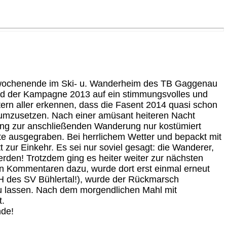
enwochenende im Ski- u. Wanderheim des TB Gaggenau
nd der Kampagne 2013 auf ein stimmungsvolles und
rn aller erkennen, dass die Fasent 2014 quasi schon
d umzusetzen. Nach einer amüsant heiteren Nacht
rung zur anschließenden Wanderung nur kostümiert
te ausgegraben. Bei herrlichem Wetter und bepackt mit
zur Einkehr. Es sei nur soviel gesagt: die Wanderer,
erden! Trotzdem ging es heiter weiter zur nächsten
ten Kommentaren dazu, wurde dort erst einmal erneut
AH des SV Bühlertal!), wurde der Rückmarsch
zu lassen. Nach dem morgendlichen Mahl mit
t.
nde!